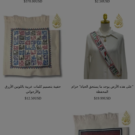
السعر
السعر
$370.00USD
$2.50USD
المخفَّض
المخفَّض
"على هذه الأرض يوجد ما يستحق الحياة" حزام
حقيبة بتصميم كلمات عربية باللونين الأزرق
المحفظة
والأرجواني
السعر
السعر
$12.50USD
$19.99USD
المخفَّض
المخفَّض