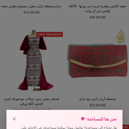
حقيبة كلاتش مطرزة فريدة من نوعها - الأناقة
حزام محفظة تراثي مطرز مصنوع بتطريز معقد
والتفرد في آن واحد
السعر
$19.99USD
السعر
$40.00USD
المخفَّض
المخفَّض
SAVE $100.00USD
محفظة أزرار تاتريز مع حزام
فستان مطرز بدون حمالات مع فيونكة كبيرة
الحجم: أناقة ورقي
السعر
$25.00USD
السعر
السعر
المخفَّض
$199.99USD
$299.99USD
المخفَّض
العادي
×
نحن هنا للمساعدة! 💖
SAVE $15.49USD
نفدت الكمية
هل تحتاج إلى مساعدة؟ تواصل معنا! يمكننا مساعدتك في الإجابة على