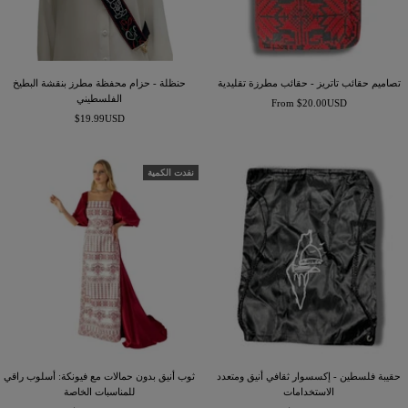
تصاميم حقائب تاتريز - حقائب مطرزة تقليدية
حنظلة - حزام محفظة مطرز بنقشة البطيخ
الفلسطيني
السعر
From $20.00USD
السعر
المخفَّض
$19.99USD
المخفَّض
نفدت الكمية
حقيبة فلسطين - إكسسوار ثقافي أنيق ومتعدد
ثوب أنيق بدون حمالات مع فيونكة: أسلوب راقي
الاستخدامات
للمناسبات الخاصة