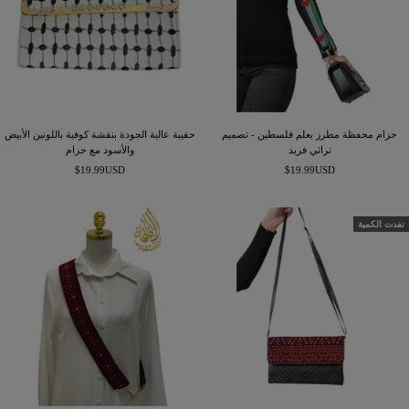
حزام محفظة مطرز بعلم فلسطين - تصميم
حقيبة عالية الجودة بنقشة كوفية باللونين الأبيض
تراثي فريد
والأسود مع حزام
السعر
السعر
$19.99USD
$19.99USD
المخفَّض
المخفَّض
نفدت الكمية