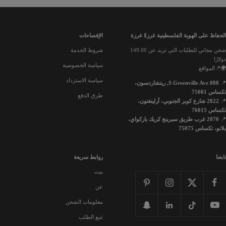
الحفاظ على الهوية الفلسطينية غرزةً غرزة
الإفصاحات
شحن مجاني للطلبات التي تزيد عن 149.00
شروط الخدمة
دولارًا
سياسة الخصوصية
🌍📍المواقع
سياسة الاسترداد
📍
888 S Greenville Ave, ريتشاردسون،
تكساس 75081
طرق الدفع
📍
2822 شارع كوبر الجنوبي، أرلينغتون،
تكساس 76015
📍
2070 غرب طريق سبرينج كريك باركواي،
بلانو، تكساس 75075
تابعنا
روابط سريعة
بيت
عن
معلومات الشحن
تتبع الطلب