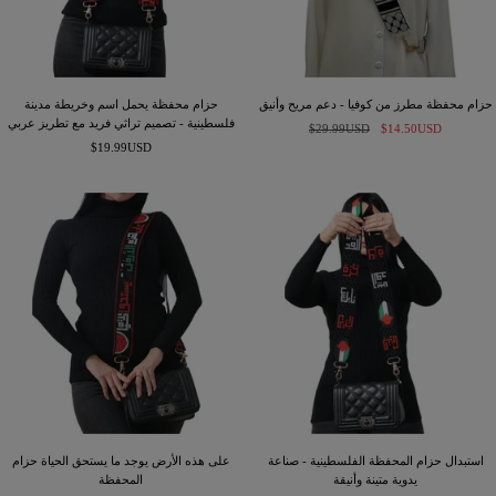
حزام محفظة مطرز من كوفيا - دعم مريح وأنيق
حزام محفظة يحمل اسم وخريطة مدينة
فلسطينية - تصميم تراثي فريد مع تطريز عربي
السعر
السعر
$29.99USD
$14.50USD
السعر
المخفَّض
العادي
$19.99USD
المخفَّض
استبدال حزام المحفظة الفلسطينية - صناعة
على هذه الأرض يوجد ما يستحق الحياة حزام
يدوية متينة وأنيقة
المحفظة