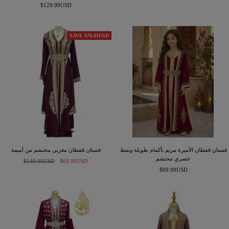
السعر
المخفَّض
$129.99USD
المخفَّض
SAVE $70.01USD
فستان قفطان الأميرة مريم بأكمام طويلة ونمط
فستان قفطان مغربي محتشم من أميمة
عصري محتشم
السعر
السعر
$140.00USD
$69.99USD
السعر
$89.99USD
المخفَّض
العادي
المخفَّض