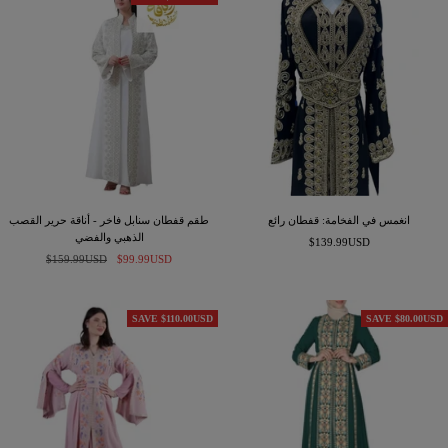
انغمس في الفخامة: قفطان رائع
طقم قفطان سنابل فاخر - أناقة حرير القصب
الذهبي والفضي
السعر
$139.99USD
السعر
السعر
المخفَّض
$99.99USD
$159.99USD
المخفَّض
العادي
SAVE $110.00USD
SAVE $80.00USD