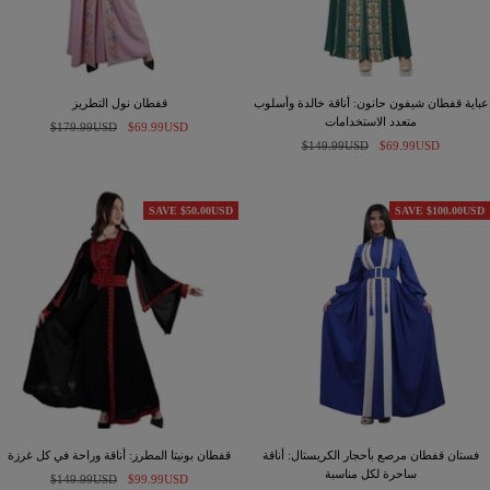
عباية قفطان شيفون حانون: أناقة خالدة وأسلوب
قفطان نول التطريز
متعدد الاستخدامات
السعر
السعر
$179.99USD
$69.99USD
السعر
السعر
$69.99USD
$149.99USD
المخفَّض
العادي
المخفَّض
العادي
SAVE $50.00USD
SAVE $100.00USD
فستان قفطان مرصع بأحجار الكريستال: أناقة
قفطان بونيتا المطرز: أناقة وراحة في كل غرزة
ساحرة لكل مناسبة
السعر
السعر
$149.99USD
$99.99USD