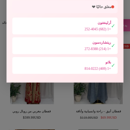
مغلق حاليًا 💔
أرلينغتون
قفطان التراث الملكي المزين بالخرز
قفطان نور الزهراء مطرز – تصميم حرفي خالد
✓
يدعم
+1 (682) 252-4045
السعر
السعر
السعر
$169.99USD
$124.99USD
$139.99USD
المخفَّض
المخفَّض
العادي
ريتشاردسون
✓
SAVE $50.00USD
+1 (214) 272-8388
بلانو
✓
+1 (469) 814-0222
قفطان أنيق – راحة وانسيابية وأناقة
قفطان مغربي من رويال روبي
السعر
السعر
السعر
$599.99USD
$119.99USD
$69.99USD
المخفَّض
العادي
المخفَّض