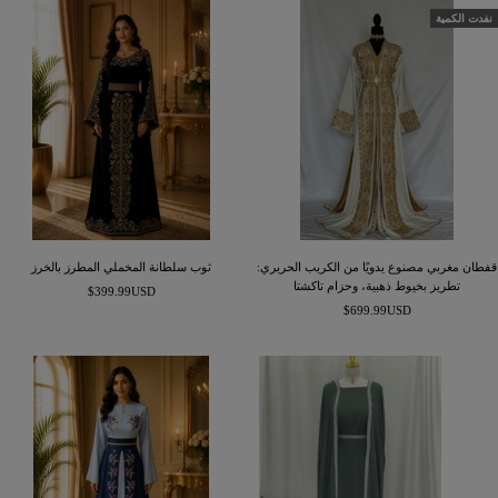
نفدت الكمية
قفطان مغربي مصنوع يدويًا من الكريب الحريري:
ثوب سلطانة المخملي المطرز بالخرز
تطريز بخيوط ذهبية، وحزام تاكشتا
السعر
$399.99USD
السعر
$699.99USD
المخفَّض
المخفَّض