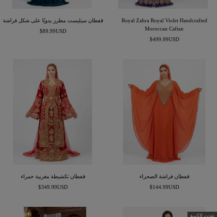
Royal Zahra Royal Violet Handcrafted
قفطان سيليست مطرز يدويًا على شكل فراشة
Moroccan Caftan
السعر
$89.99USD
السعر
$499.99USD
المخفَّض
المخفَّض
قفطان فراشة الصحراء
قفطان تكشيطة مغربية حمراء
السعر
السعر
$349.99USD
$144.99USD
المخفَّض
المخفَّض
نفدت الكمية