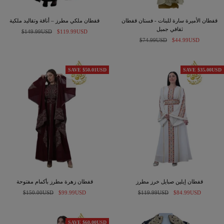
قفطان الأميرة سارة للبنات - فستان قفطان
قفطان ملكي مطرز – أناقة وتقاليد ملكية
ثقافي جميل
السعر
السعر
$149.99USD
$119.99USD
السعر
السعر
$44.99USD
$74.99USD
المخفَّض
العادي
المخفَّض
العادي
SAVE $50.01USD
SAVE $35.00USD
قفطان إيلين صبايل خرز مطرز
قفطان زهرة مطرز بأكمام مفتوحة
السعر
السعر
السعر
السعر
$150.00USD
$99.99USD
$119.99USD
$84.99USD
المخفَّض
العادي
المخفَّض
العادي
SAVE $60.00USD