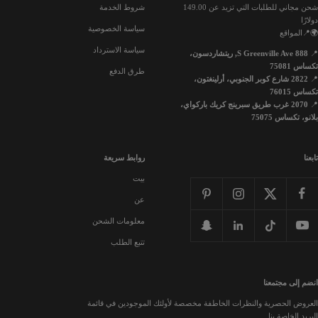
شحن مجاني للطلبات التي تزيد عن 149.00
شروط الخدمة
دولارًا
سياسة الخصوصية
🌍📍المواقع
سياسة الاسترداد
📍
888 S Greenville Ave, ريتشاردسون،
تكساس 75081
طرق الدفع
📍
2822 شارع كوبر الجنوبي، أرلينغتون،
تكساس 76015
📍
2070 غرب طريق سبرينج كريك باركواي،
بلانو، تكساس 75075
تابعنا
روابط سريعة
بيت
عن
معلومات الشحن
تتبع الطلب
انضم إلى مجتمعنا
العروض الحصرية والنظرات الخاطفة مخصصة لأولئك الموجودين في قائمة
البريد الخاصة بنا.