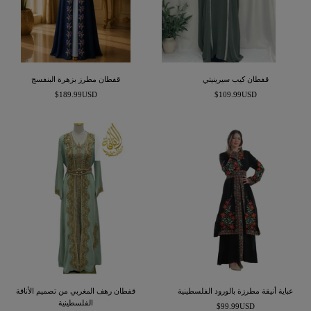
قفطان كيب سيرينيتي
قفطان مطرز بزهرة البنفسج
السعر
السعر
$189.99USD
$109.99USD
المخفَّض
المخفَّض
عباية أنيقة مطرزة بالورود الفلسطينية
قفطان رهف المغربي من تصميم الأناقة
الفلسطينية
السعر
$99.99USD