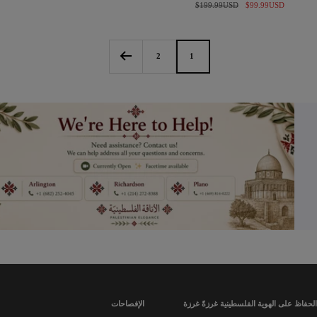
السعر
السعر
$99.99USD
$199.99USD
المخفَّض
العادي
المخفَّض
العادي
2
1
الحفاظ على الهوية الفلسطينية غرزةً غرزة
الإفصاحات