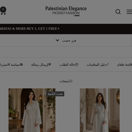
تخط
إل
Palestinian
0
التنق
محتو
Elegance
S & MORE
•
BUY 1, GET 1 FREE
✦
فرز حسب
سياسة الاسترداد
💬إرسال رسالة
📦حالة الطلب
📏دليل المقاسات
قائمة طعام
52منتجات
نفدت الكمية