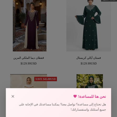
فستان أيالي كريستال
قفطان ديما الملكي المزين
السعر
السعر
$129.99USD
$129.99USD
المخفَّض
المخفَّض
SAVE $45.00USD
×
نحن هنا للمساعدة! 💖
هل تحتاج إلى مساعدة؟ تواصل معنا! يمكننا مساعدتك في الإجابة على
جميع أسئلتك واستفساراتك!