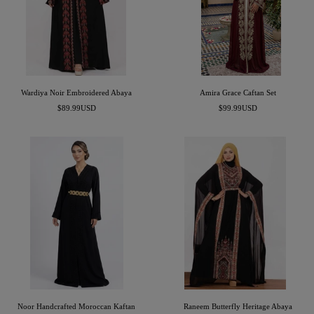
Wardiya Noir Embroidered Abaya
Amira Grace Caftan Set
السعر
السعر
$89.99USD
$99.99USD
المخفَّض
المخفَّض
Noor Handcrafted Moroccan Kaftan
Raneem Butterfly Heritage Abaya