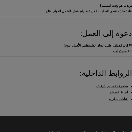
س: ما هو وقت التسليم؟
عادةً ما يتم شحن الطلبات خلال ٥-٧ أيام عمل. الشحن الدولي متاح.
دعوة إلى العمل:
🛒 ارتدِ قصتك. اطلب ثوبك الفلسطيني الأصيل اليوم!
👉
تسوق الآن
الروابط الداخلية:
مجموعة فساتين الزفاف
أنماط القفطان
عبايات مطرزة