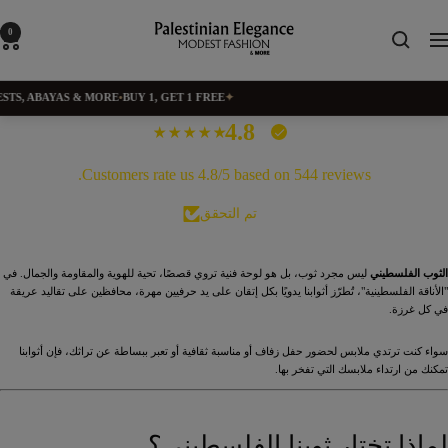
خطي
لى
Palestinian
0
لتنقل
حتوي
Elegance
TS, ABAYAS & MORE
•
BUY 1, GET 1 FREE
✦
4.8
Customers rate us 4.8/5 based on 544 reviews.
تم التحقق
الثوب الفلسطيني
ليس مجرد ثوب، بل هو لوحة فنية تروي قصصًا، تحية للهوية والمقاومة والجمال. في
"الأناقة الفلسطينية"، تُطرّز أثوابنا يدويًا بكل إتقان على يد حرفيين مهرة، محافظين على تقاليد عريقة
في كل غرزة.
سواء كنت ترتدي ملابس لحضور حفل زفاف أو مناسبة ثقافية أو تعبر ببساطة عن تراثك، فإن أثوابنا
تمكنك من ارتداء ملابسك التي تفخر بها.
لماذا تختار ثوبنا الفلسطيني؟