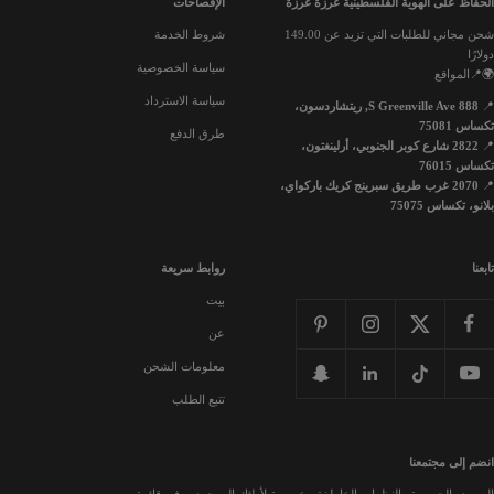
الحفاظ على الهوية الفلسطينية غرزةً غرزة
الإفصاحات
شحن مجاني للطلبات التي تزيد عن 149.00
شروط الخدمة
دولارًا
سياسة الخصوصية
🌍📍المواقع
سياسة الاسترداد
📍
888 S Greenville Ave, ريتشاردسون،
تكساس 75081
طرق الدفع
📍
2822 شارع كوبر الجنوبي، أرلينغتون،
تكساس 76015
📍
2070 غرب طريق سبرينج كريك باركواي،
بلانو، تكساس 75075
تابعنا
روابط سريعة
بيت
عن
معلومات الشحن
تتبع الطلب
انضم إلى مجتمعنا