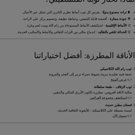
🧵
تراث مصنوع يدويًا
: يعرض كل ثوب أنماط تطريز التاتريز التي تنتقل عبر الأجيال.
🌟
جودة ممتازة
: أقمشة قابلة للتنفس، وخياطة نظيفة، وتصميم يركز على الراحة.
🎨
الأنماط الإقليمية
: استكشف الأنماط المستوحاة من رام الله وبيت لحم وغزة.
👗
الحداثة تلتقي بالتقاليد
: اندماج مثالي بين التراث الثقافي والأنماط والأساليب الحديثة.
الأناقة المطرزة: أفضل اختياراتنا
ثوب رام الله الكلاسيكي
تحفة فنية تقليدية مزينة بخيوط حمراء ترمز إلى الفخر والمرونة.
👉
عرض المنتج
ثوب الزفاف – طبعة سلطانة
مثالية لأناقة العروس، مطرزة باللون الأزرق الملكي والذهبي.
👉
استكشف مجموعة العرائس
فستان مطرز حديث
لمسة بسيطة على الكلاسيكية - للأيقونة الثقافية الحديثة.
👉
تسوق الآن